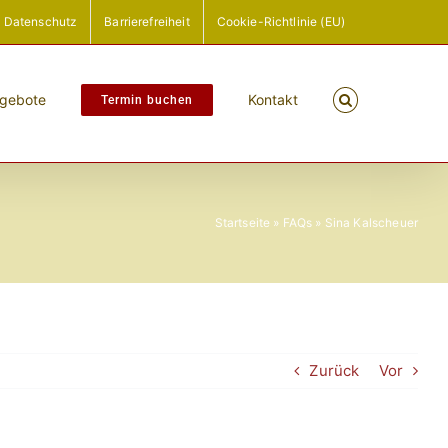
Datenschutz
Barrierefreiheit
Cookie-Richtlinie (EU)
ngebote
Kontakt
Termin buchen
Startseite
»
FAQs
»
Sina Kalscheuer
Zurück
Vor