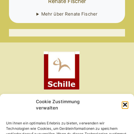
Renate Fischer
Mehr über Renate Fischer
Cookie Zustimmung
Kleintierzentrum am Obermain
verwalten
Gartenweg 1
Um ihnen ein optimales Erlebnis zu bieten, verwenden wir
96215 Lichtenfels
Technologien wie Cookies, um Geräteinformationen zu speichern
und/oder darauf zuzugreifen. Wenn du diesen Technologien zustimmst,