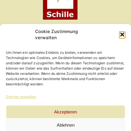
Cookie Zustimmung
Kleintierzentrum am Obermain
verwalten
Gartenweg 1
Um ihnen ein optimales Erlebnis zu bieten, verwenden wir
96215 Lichtenfels
Technologien wie Cookies, um Geräteinformationen zu speichern
und/oder darauf zuzugreifen. Wenn du diesen Technologien zustimmst,
09571-6060
können wir Daten wie das Surfverhalten oder eindeutige IDs auf dieser
Website verarbeiten. Wenn du deine Zustimmung nicht erteilst oder
zurückziehst, können bestimmte Merkmale und Funktionen
Termin buchen
beeinträchtigt werden.
Dienste verwalten
Akzeptieren
Ablehnen
© 2013 - 2026 Copyright Kleintierzentrum am Obermain •